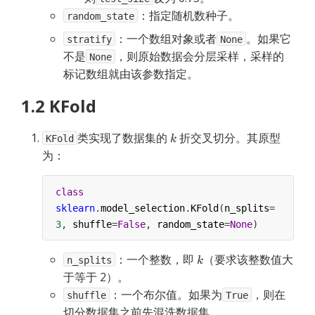
：指定随机数种子。
random_state
：一个数组对象或者
。如果它
stratify
None
不是
，则原始数据会分层采样，采样的
None
标记数组就由该参数指定。
1.2 KFold
类实现了数据集的
折交叉切分。其原型
KFold
为：
class
sklearn
.
model_selection
.
KFold
(
n_splits
=
3
, 
shuffle
=
False
, 
random_state
=
None
)
：一个整数，即 
（要求该整数值大
n_splits
于等于 2）。
：一个布尔值。如果为
，则在
shuffle
True
切分数据集之前先混洗数据集。