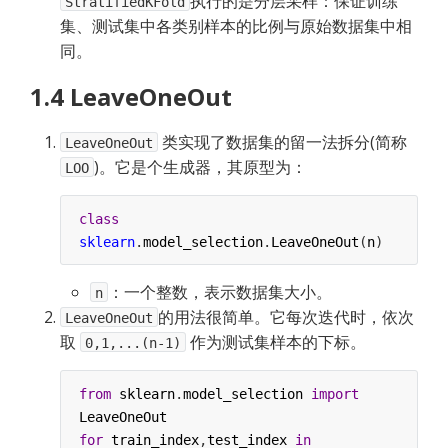
执行的是分层采样：保证训练
StratifiedKFold
集、测试集中各类别样本的比例与原始数据集中相
同。
1.4 LeaveOneOut
类实现了数据集的留一法拆分(简称
LeaveOneOut
)。它是个生成器，其原型为：
LOO
class
sklearn
.
model_selection
.
LeaveOneOut
(
n
)
：一个整数，表示数据集大小。
n
的用法很简单。它每次迭代时，依次
LeaveOneOut
取
作为测试集样本的下标。
0,1,...(n-1)
from
sklearn
.
model_selection
import
LeaveOneOut
for
train_index
,
test_index
in