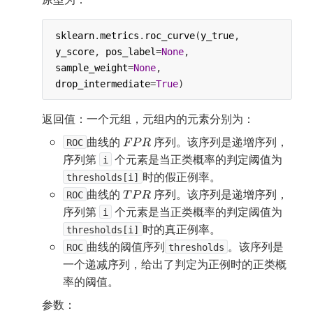
sklearn
.
metrics
.
roc_curve
(
y_true
, 
y_score
, 
pos_label
=
None
, 
sample_weight
=
None
,
drop_intermediate
=
True
)
返回值：一个元组，元组内的元素分别为：
曲线的 
 序列。该序列是递增序列，
ROC
序列第 
 个元素是当正类概率的判定阈值为 
i
时的假正例率。
thresholds[i]
曲线的 
 序列。该序列是递增序列，
ROC
序列第 
 个元素是当正类概率的判定阈值为 
i
时的真正例率。
thresholds[i]
曲线的阈值序列
。该序列是
ROC
thresholds
一个递减序列，给出了判定为正例时的正类概
率的阈值。
参数：