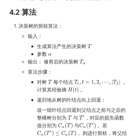
4.2 算法
决策树的剪枝算法：
输入：
生成算法产生的决策树 
参数 
输出： 修剪后的决策树
算法步骤：
对树
每个结点
，
计算其经验熵
。
递归地从树的叶结点向上回退：
设一组叶结点回退到父结点之前与之后的
整棵树分别为
与
，对应的损失函数
值分别为
与
。若
， 则进行剪枝，将父结