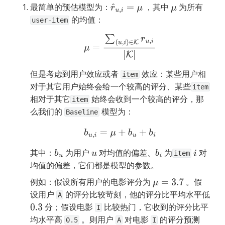
最简单的预估模型为：
 ，其中 
 为所有 
r
^
u
,
i
=
μ
μ
 的均值：
user-item
μ
=
∑
(
u
,
i
)
∈
K
r
u
,
i
|
K
|
但是考虑到用户效应或者 
 效应：某些用户相
item
对于其它用户始终会给一个较高的评分、某些
item
相对于其它
 始终会收到一个较高的评分，那
item
么我们的 
 模型为：
Baseline
b
u
,
i
=
μ
+
b
u
+
b
i
其中：
 为用户 
 对均值的偏差、
 为
 对
b
u
u
b
i
i
item
均值的偏差，它们都是模型的参数。
例如：假设所有用户的电影评分为 
 。假
μ
=
3.7
设用户 
 的评分比较苛刻，他的评分比平均水平低 
A
 分；假设电影 
 比较热门，它收到的评分比平
0.3
I
均水平高 
 。则用户 
 对电影 
 的评分预测
0.5
A
I