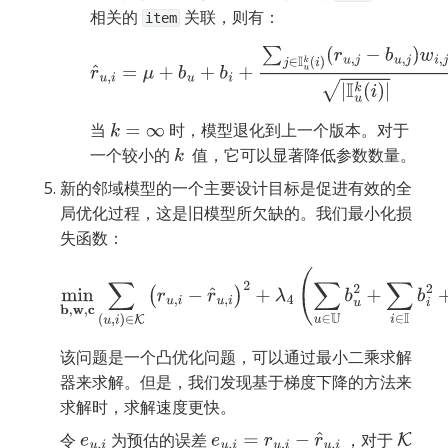
相关的 
 关联，则有：
item
r
^
u
,
i
=
μ
+
b
u
+
b
i
+
∑
j
∈
I
u
k
(
i
)
(
r
u
,
j
−
b
u
,
j
)
w
i
,
j
|
I
u
k
(
i
)
|
+
∑
j
∈
N
u
k
(
i
)
c
i
,
j
|
N
u
k
(
i
)
|
当 
 时，模型退化到上一个版本。对于
k
=
∞
一个较小的 
  值，它可以显著降低参数数量。
k
新的邻域模型的一个主要设计目标是促进有效的全
局优化过程，这是旧模型所欠缺的。我们最小化损
失函数：
min
b
,
w
,
c
∑
(
u
,
i
)
∈
K
(
r
u
,
i
−
r
^
u
,
i
)
2
+
λ
4
(
∑
u
∈
U
b
u
2
+
∑
i
∈
I
b
i
2
+
∑
i
,
j
∈
I
w
i
,
j
2
+
∑
i
,
j
∈
I
c
i
,
j
2
)
该问题是一个凸优化问题，可以通过最小二乘求解
器来求解。但是，我们发现基于梯度下降的方法来
求解时，求解速度更快。
令 
 为预估的误差 
 ，对于 
e
u
,
i
e
u
,
i
=
r
u
,
i
−
r
^
u
,
i
K