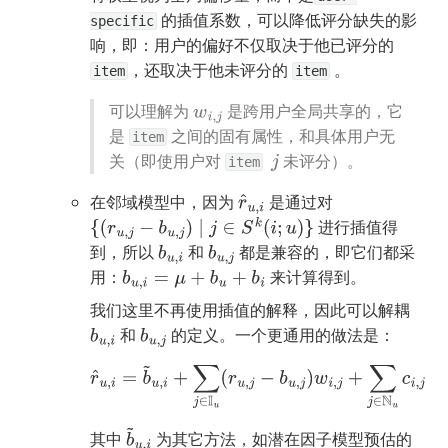
 的插值系数，可以降低评分缺失的影
specific
响，即：用户的偏好不仅取决于他已评分的
，还取决于他未评分的 
 。
item
item
可以理解为 
 是跨用户全局共享的，它
w
i
,
j
是 
 之间的固有属性，和具体用户无
item
关（即使用户对 
 未评分）。
j
item
在邻域模型中，因为 
 是通过对 
r
^
u
,
i
 进行插值得
{
(
r
u
,
j
−
b
u
,
j
)
∣
j
∈
S
k
(
i
;
u
)
}
到，所以 
 和 
 都是兼容的，即它们都采
b
u
,
i
b
u
,
j
用：
 来计算得到。
b
u
,
i
=
μ
+
b
u
+
b
i
我们这里不再使用插值的解释，因此可以解耦  
 和 
 的定义。一个更通用的做法是：
b
u
,
i
b
u
,
j
r
^
u
,
i
=
b
~
u
,
i
+
∑
j
∈
I
u
(
r
u
,
j
−
b
u
,
j
)
w
i
,
j
+
∑
j
∈
N
u
c
i
,
j
其中 
 为其它方法，如潜在因子模型预估的
b
~
u
,
i