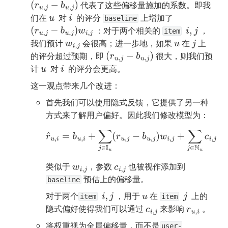
 代表了这些偏移量施加的系数。即我
(
r
u
,
j
−
b
u
,
j
)
们在 
  对 
  的评分 
 上增加了 
u
i
baseline
 ：对于两个相关的 
 ，
(
r
u
,
j
−
b
u
,
j
)
w
i
,
j
i
,
j
item
我们预计 
 会很高；进一步地，如果 
 在 
 上
w
i
,
j
u
j
的评分超过预期，即 
 很大，则我们预
(
r
u
,
j
−
b
u
,
j
)
计 
  对 
  的评分会更高。
u
i
这一观点带来几个改进：
首先我们可以使用隐式反馈，它提供了另一种
方式来了解用户偏好。因此我们修改模型为：
r
^
u
,
i
=
b
u
,
i
+
∑
j
∈
I
u
(
r
u
,
j
−
b
u
,
j
)
w
i
,
j
+
∑
j
∈
N
u
c
i
,
j
类似于 
，参数 
 也被视作添加到 
w
i
,
j
c
i
,
j
 预估上的偏移量。
baseline
对于两个
 ，用于 
 在 
  上的
i
,
j
u
j
item
item
隐式偏好使得我们可以通过 
 来影响 
 。
c
i
,
j
r
u
,
i
将权重视为全局偏移量，而不是
user-