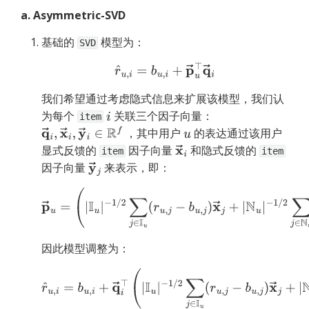
a. Asymmetric-SVD
基础的 
 模型为：
SVD
r
^
u
,
i
=
b
u
,
i
+
p
→
u
⊤
q
→
i
我们希望通过考虑隐式信息来扩展该模型，我们认
为每个 
 关联三个因子向量：
i
item
 ，其中用户 
 的表达通过该用户
q
→
i
,
x
→
i
,
y
→
i
∈
R
f
u
显式反馈的 
 因子向量 
 和隐式反馈的 
x
→
i
item
item
因子向量 
 来表示，即：
y
→
j
p
→
u
=
(
|
I
u
|
−
1
/
2
∑
j
∈
I
u
(
r
u
,
j
−
b
u
,
j
)
x
→
j
+
|
N
u
|
−
1
/
2
∑
j
∈
N
u
y
→
j
)
因此模型调整为：
r
^
u
,
i
=
b
u
,
i
+
q
→
i
⊤
(
|
I
u
|
−
1
/
2
∑
j
∈
I
u
(
r
u
,
j
−
b
u
,
j
)
x
→
j
+
|
N
u
|
−
1
/
2
∑
j
∈
N
u
y
→
j
)