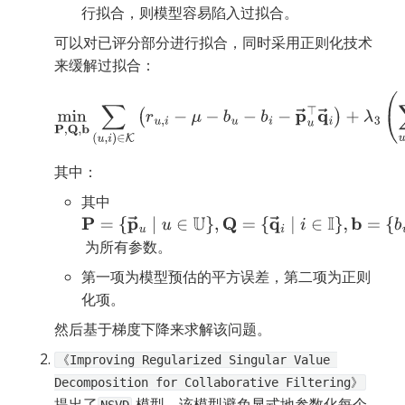
行拟合，则模型容易陷入过拟合。
可以对已评分部分进行拟合，同时采用正则化技术
来缓解过拟合：
min
P
,
Q
,
b
∑
(
u
,
i
)
∈
K
(
r
u
,
i
−
μ
−
b
u
−
b
i
−
p
→
u
⊤
q
→
i
)
+
λ
3
(
∑
u
∈
U
|
|
p
→
u
|
|
2
+
∑
i
∈
I
|
|
q
→
i
|
|
2
+
∑
u
∈
U
b
u
2
+
∑
i
∈
I
b
i
2
)
其中：
其中 
P
=
 为所有参数。
{
p
→
u
∣
u
∈
U
}
,
Q
=
{
q
→
i
∣
i
∈
I
}
,
b
=
第一项为模型预估的平方误差，第二项为正则
{
b
u
,
b
i
∣
u
∈
U
,
i
∈
I
}
化项。
然后基于梯度下降来求解该问题。
《Improving Regularized Singular Value 
Decomposition for Collaborative Filtering》
提出了
 模型，该模型避免显式地参数化每个