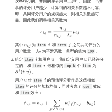
这些很少的、共同的评分用户上进行。因此，当共
享的评分用户越少，计算到的相关系数越不可靠。
即：共同评分用户的规模越大，则相关系数越可
靠。因此我们调整相关系数为：
s
i
,
j
=
n
i
,
j
n
i
,
j
+
λ
2
ρ
i
,
j
其中 
 为 
  和 
  之间共同评分的
n
i
,
j
i
j
item
item
用户数量， 
 为平滑系数，典型的值为 
 。
λ
2
100
给定 
 和用户 
 ，我们定义用户 
 已经评分
i
u
u
item
过的、和 
  最相似的 
 个 
 为  
i
item
top k
item
 。
S
k
(
i
;
u
)
用户 
 对 
 的预估评分看作是这些相似 
u
i
item
 的评分的加权均值，同时考虑了 
 效应
item
user
和 
 效应：
item
r
^
u
,
i
=
b
u
,
i
+
∑
j
∈
S
k
(
i
;
u
)
w
i
,
j
u
(
r
u
,
j
−
b
u
,
j
)
w
i
,
j
u
=
s
i
,
j
∑
j
′
∈
S
k
(
i
;
u
)
s
i
,
j
′
,
b
u
,
i
=
μ
+
b
u
+
b
i