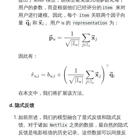
NSVD
用户的参数，而是根据他们已经评分的
  来对
item
用户进行建模。因此，每个 
 关联两个因子向
item
量  
 和 
 。用户 
 的 
 为：
q
→
i
x
→
i
u
representation
p
→
u
=
1
|
I
u
|
∑
j
∈
I
u
x
→
j
因此有：
r
^
u
,
i
=
b
u
,
i
+
(
1
|
I
u
|
∑
j
∈
I
u
x
→
j
)
⊤
q
→
i
在本文中，我们将扩展该方法。
d. 隐式反馈
如前所述，我们的模型融合了显式反馈和隐式反
馈。对于诸如 
 之类的数据，最自然的隐式
Netflix
反馈是电影租借的历史记录。这些数据可以间接反