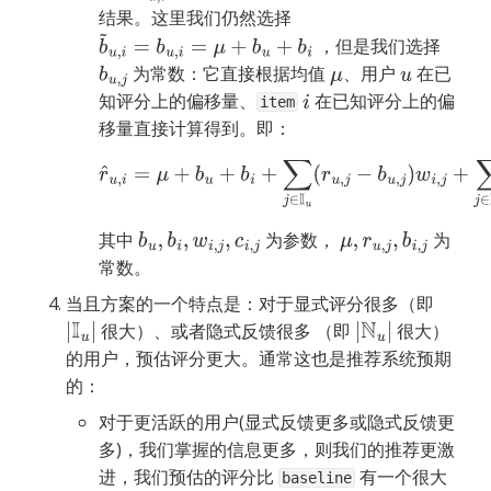
结果。这里我们仍然选择 
 ，但是我们选择 
b
~
u
,
i
=
b
u
,
i
=
μ
+
b
u
+
b
i
 为常数：它直接根据均值 
、用户 
 在已
b
u
,
j
μ
u
知评分上的偏移量、
 在已知评分上的偏
i
item
移量直接计算得到。即：
r
^
u
,
i
=
μ
+
b
u
+
b
i
+
∑
j
∈
I
u
(
r
u
,
j
−
b
u
,
j
)
w
i
,
j
+
∑
j
∈
N
u
c
i
,
j
其中 
 为参数， 
 为
b
u
,
b
i
,
w
i
,
j
,
c
i
,
j
μ
,
r
u
,
j
,
b
i
,
j
常数。
当且方案的一个特点是：对于显式评分很多（即 
 很大）、或者隐式反馈很多 （即 
 很大）
|
I
u
|
|
N
u
|
的用户，预估评分更大。通常这也是推荐系统预期
的：
对于更活跃的用户(显式反馈更多或隐式反馈更
多)，我们掌握的信息更多，则我们的推荐更激
进，我们预估的评分比 
 有一个很大
baseline