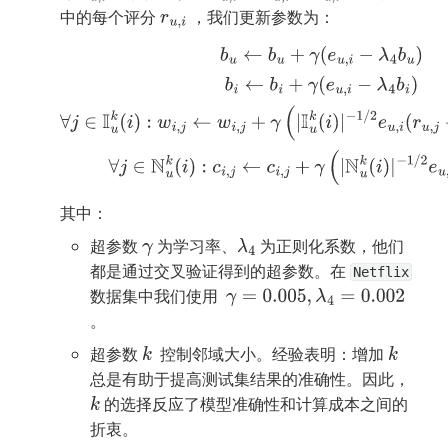
中的每个评分 
 ，我们更新参数为：
r
u
,
i
b
u
←
b
u
+
γ
(
e
u
,
i
−
λ
4
b
u
)
b
i
←
b
i
+
γ
(
e
u
,
i
−
λ
4
b
i
)
∀
j
∈
I
u
k
(
i
)
:
w
i
,
j
←
w
i
,
j
+
γ
(
|
I
u
k
(
i
)
|
−
1
/
2
e
u
,
i
(
r
u
,
j
−
b
u
,
j
)
−
λ
4
w
i
,
j
)
∀
j
∈
N
u
k
(
i
)
:
c
i
,
j
←
c
i
,
j
+
γ
(
|
N
u
k
(
i
)
|
−
1
/
2
e
u
,
i
−
λ
4
c
i
,
j
)
其中：
超参数 
 为学习率、
 为正则化系数，他们
γ
λ
4
都是通过交叉验证得到的超参数。在 
Netflix
数据集中我们使用  
γ
=
0.005
,
λ
4
=
0.002
。
超参数 
  控制邻域大小。经验表明：增加 
k
k
总是有助于提高测试集结果的准确性。因此，
 的选择反应了模型准确性和计算成本之间的
k
折衷。