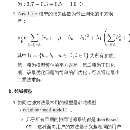
为：
  分。
3.7
−
0.3
+
0.5
=
3.9
 模型的损失函数为带正则化的平方误
Baseline
差：
min
b
∑
(
u
,
i
)
∈
K
(
r
u
,
i
−
μ
−
b
u
−
b
i
)
2
+
λ
1
(
∑
u
∈
U
b
u
2
+
∑
i
∈
I
b
i
2
)
其中 
 为所有参数。
b
=
{
b
u
,
b
i
∣
u
∈
U
,
i
∈
I
}
第一项为模型预估的平方误差，第二项为正则化
项。该最优化问题为简单的凸优化，可以通过最小
二乘法求解。
b. 邻域模型
协同过滤方法最常用的模型是邻域模型
（
）。
neighborhood model
几乎所有早期的协同过滤系统都是
UserBased 
 ，这种面向用户的方法基于兴趣相同的用户
CF