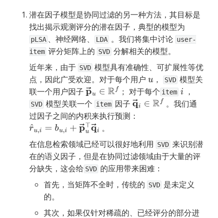
潜在因子模型是协同过滤的另一种方法，其目标是
找出揭示观测评分的潜在因子，典型的模型为 
、神经网络、
 。我们将集中讨论 
pLSA
LDA
user-
 评分矩阵上的 
 分解相关的模型。
item
SVD
近年来，由于 
 模型具有准确性、可扩展性等优
SVD
点，因此广受欢迎。对于每个用户 
， 
 模型关
u
SVD
联一个用户因子 
； 对于每个
 ，
p
→
u
∈
R
f
i
item
 模型关联一个 
 因子 
 。我们通
q
→
i
∈
R
f
SVD
item
过因子之间的内积来执行预测：
 。 
r
^
u
,
i
=
b
u
,
i
+
p
→
u
⊤
q
→
i
在信息检索领域已经可以很好地利用 
 来识别潜
SVD
在的语义因子，但是在协同过滤领域由于大量的评
分缺失，这会给
 的应用带来困难：
SVD
首先，当矩阵不全时，传统的 
 是未定义
SVD
的。
其次，如果仅针对稀疏的、已经评分的部分进