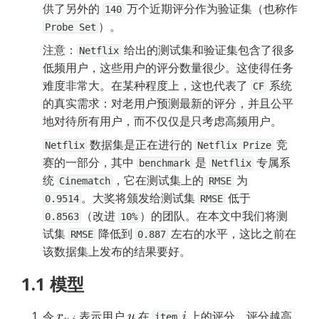
供了另外的 
 万个近期评分作为验证集（也称作 
140
）。
Probe Set
注意：
 给出的测试集和验证集包含了很多
Netflix
低频用户，这些用户的评分数量很少。这使得任务
难度非常大。在某种程度上，这也代表了 
 系统
CF
的真实需求：对老用户预测最新的评分，并且公平
地对待所有用户，而不仅仅是只考虑高频用户。
 数据集是正在进行的 
 竞
Netflix
Netflix Prize
赛的一部分，其中 
 是 
 专属系
benchmark
Netflix
统 
，它在测试集上的 
 为 
Cinematch
RMSE
。大奖将颁发给测试集 
 低于 
0.9514
RMSE
（改进 
）的团队。在本文中我们将测
0.8563
10%
试集 
 降低到 
 左右的水平，这比之前在
RMSE
0.887
该数据集上发布的结果要好。
1.1 模型
令 
 表示用户 
 在 
 上的评分，评分越高
r
u
,
i
u
i
item