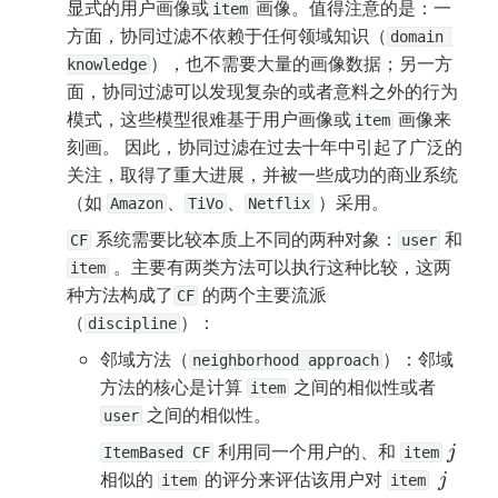
显式的用户画像或
 画像。值得注意的是：一
item
方面，协同过滤不依赖于任何领域知识（
domain 
），也不需要大量的画像数据；另一方
knowledge
面，协同过滤可以发现复杂的或者意料之外的行为
模式，这些模型很难基于用户画像或
 画像来
item
刻画。 因此，协同过滤在过去十年中引起了广泛的
关注，取得了重大进展，并被一些成功的商业系统
（如 
、
、
 ）采用。
Amazon
TiVo
Netflix
 系统需要比较本质上不同的两种对象：
 和 
CF
user
 。主要有两类方法可以执行这种比较，这两
item
种方法构成了
 的两个主要流派
CF
（
）：
discipline
邻域方法（
）：邻域
neighborhood approach
方法的核心是计算 
 之间的相似性或者 
item
 之间的相似性。
user
 利用同一个用户的、和 
j
ItemBased CF
item
相似的 
 的评分来评估该用户对 
j
item
item