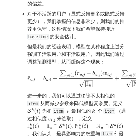
的偏差。
对于不活跃的用户（显式反馈更多或隐式反馈
更少），我们掌握的信息非常少，则我们的推
荐更保守，这种情况下我们希望保持接近 
 的安全估计。
baseline
但是我们的经验表明，模型在某种程度上过分
强调了活跃用户和不活跃用户。因此我们通过
调整预测模型，从而缓解这个现象：
r
^
u
,
i
=
b
u
,
i
+
∑
j
∈
I
u
(
r
u
,
j
−
b
u
,
j
)
w
i
,
j
|
I
u
|
+
∑
j
∈
N
u
c
i
,
j
|
N
u
|
进一步的，我们可以通过移除不太相似的 
 从而减少参数来降低模型复杂度。定义 
item
 为和 
  最相似的 
  个 
 （通
S
k
(
i
)
i
k
item
item
过相似度 
 来选取） ，定义 
s
i
,
j
I
u
k
(
i
)
=
I
u
∩
S
k
(
i
)
,
N
u
k
(
i
)
=
N
u
∩
S
k
(
i
)
。我们认为：最具影响力的权重与 
  最
i
item