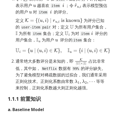
表示用户 
 越喜欢 
 ；令 
 表示模型预估
u
i
r
^
u
,
i
item
的用户 
 对 
  的评分。 
u
i
item
定义 
 为评分已知
K
=
{
(
u
,
i
)
∣
r
u
,
i
is known
}
的 
 对；定义 
 为所有用户集合， 
U
user-item pair
 为所有 
 集合；定义 
 为对 
  评分的
I
U
i
i
item
item
用户集合，
 为用户 
  评分的
 集合：
I
u
u
item
U
i
=
{
u
∣
(
u
,
i
)
∈
K
}
,
I
u
=
{
i
∣
(
u
,
i
)
∈
K
}
通常绝大多数评分是未知的，即 
 占比非常
K
|
U
|
×
|
I
|
低，其中如， 
 数据有 
 的评分缺失。
Netflix
99%
为了避免模型对稀疏数据的过拟合，我们通常采用
正则化技术。正则化系数由常数 
 等等
λ
1
,
λ
2
,
⋯
来控制，正则化系数越大则正则化越强。
1.1.1 前置知识
a. Baseline Model