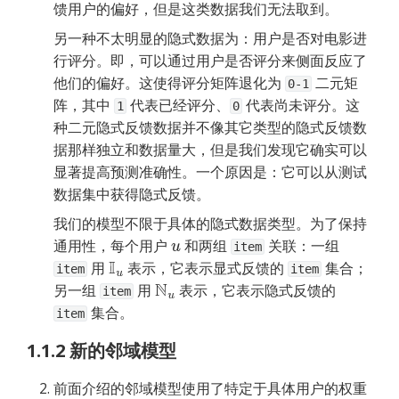
馈用户的偏好，但是这类数据我们无法取到。
另一种不太明显的隐式数据为：用户是否对电影进
行评分。即，可以通过用户是否评分来侧面反应了
他们的偏好。这使得评分矩阵退化为 
 二元矩
0-1
阵，其中 
 代表已经评分、
 代表尚未评分。这
1
0
种二元隐式反馈数据并不像其它类型的隐式反馈数
据那样独立和数据量大，但是我们发现它确实可以
显著提高预测准确性。一个原因是：它可以从测试
数据集中获得隐式反馈。
我们的模型不限于具体的隐式数据类型。为了保持
通用性，每个用户 
 和两组 
 关联：一组
u
item
 用 
 表示，它表示显式反馈的 
 集合；
I
u
item
item
另一组 
 用 
 表示，它表示隐式反馈的 
N
u
item
 集合。
item
1.1.2 新的邻域模型
前面介绍的邻域模型使用了特定于具体用户的权重 