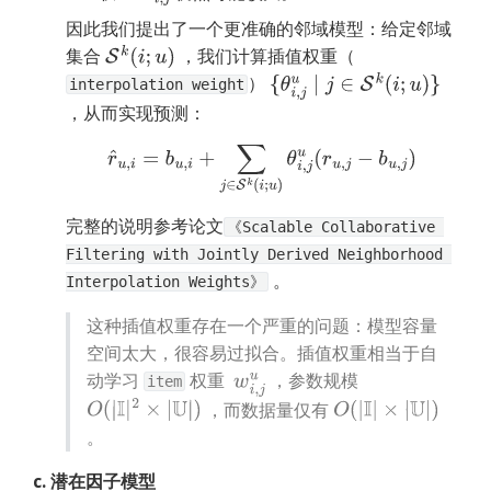
因此我们提出了一个更准确的邻域模型：给定邻域
集合 
 ，我们计算插值权重（ 
S
k
(
i
;
u
)
） 
{
θ
i
,
j
u
∣
j
∈
S
k
(
i
;
u
)
}
interpolation weight
，从而实现预测：
r
^
u
,
i
=
b
u
,
i
+
∑
j
∈
S
k
(
i
;
u
)
θ
i
,
j
u
(
r
u
,
j
−
b
u
,
j
)
完整的说明参考论文
《Scalable Collaborative 
Filtering with Jointly Derived Neighborhood 
 。
Interpolation Weights》
这种插值权重存在一个严重的问题：模型容量
空间太大，很容易过拟合。插值权重相当于自
动学习 
 权重  
 ，参数规模 
w
i
,
j
u
item
 ，而数据量仅有 
O
(
|
I
|
2
×
|
U
|
)
O
(
|
I
|
×
|
U
|
)
。
c. 潜在因子模型