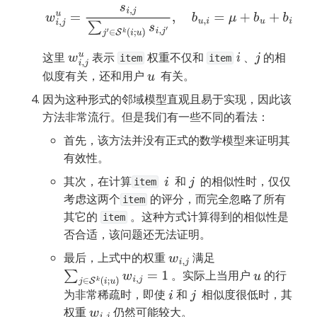
这里 
 表示 
 权重不仅和 
 、
 的相
w
i
,
j
u
i
j
item
item
似度有关，还和用户 
  有关。
u
因为这种形式的邻域模型直观且易于实现，因此该
方法非常流行。但是我们有一些不同的看法：
首先，该方法并没有正式的数学模型来证明其
有效性。
其次，在计算
  和 
  的相似性时，仅仅
i
j
item
考虑这两个
 的评分，而完全忽略了所有
item
其它的 
 。这种方式计算得到的相似性是
item
否合适，该问题还无法证明。
最后，上式中的权重 
 满足 
w
i
,
j
 。实际上当用户 
 的行
∑
j
∈
S
k
(
i
;
u
)
w
i
,
j
=
1
u
为非常稀疏时，即使 
 和 
  相似度很低时，其
i
j
权重 
 仍然可能较大。
w
i
,
j