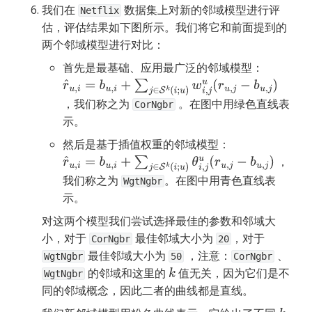
我们在 
 数据集上对新的邻域模型进行评
Netflix
估，评估结果如下图所示。我们将它和前面提到的
两个邻域模型进行对比：
首先是最基础、应用最广泛的邻域模型：
r
^
u
,
i
=
b
u
,
i
+
∑
j
∈
S
k
(
i
;
u
)
w
i
,
j
u
(
r
u
,
j
−
b
u
,
j
)
，我们称之为 
 。在图中用绿色直线表
CorNgbr
示。
然后是基于插值权重的邻域模型：
 ，
r
^
u
,
i
=
b
u
,
i
+
∑
j
∈
S
k
(
i
;
u
)
θ
i
,
j
u
(
r
u
,
j
−
b
u
,
j
)
我们称之为 
。在图中用青色直线表
WgtNgbr
示。
对这两个模型我们尝试选择最佳的参数和邻域大
小，对于 
 最佳邻域大小为 
，对于 
CorNgbr
20
 最佳邻域大小为 
 ，注意：
 、
WgtNgbr
50
CorNgbr
 的邻域和这里的 
 值无关，因为它们是不
k
WgtNgbr
同的邻域概念，因此二者的曲线都是直线。