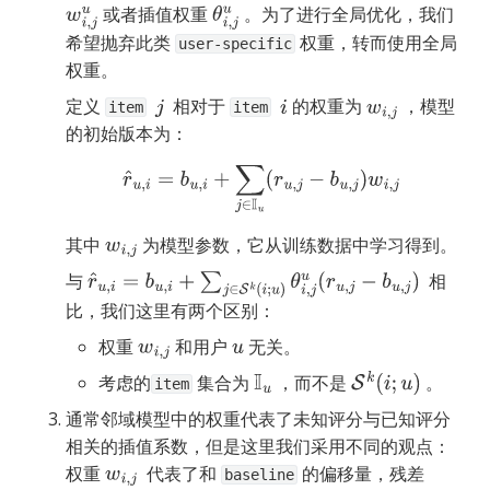
 或者插值权重 
 。为了进行全局优化，我们
w
i
,
j
u
θ
i
,
j
u
希望抛弃此类 
 权重，转而使用全局
user-specific
权重。
定义 
  相对于 
 的权重为 
 ，模型
j
i
w
i
,
j
item
item
的初始版本为：
r
^
u
,
i
=
b
u
,
i
+
∑
j
∈
I
u
(
r
u
,
j
−
b
u
,
j
)
w
i
,
j
其中 
 为模型参数，它从训练数据中学习得到。
w
i
,
j
与 
  相
r
^
u
,
i
=
b
u
,
i
+
∑
j
∈
S
k
(
i
;
u
)
θ
i
,
j
u
(
r
u
,
j
−
b
u
,
j
)
比，我们这里有两个区别：
权重 
 和用户 
 无关。
w
i
,
j
u
考虑的
 集合为 
 ，而不是 
 。
I
u
S
k
(
i
;
u
)
item
通常邻域模型中的权重代表了未知评分与已知评分
相关的插值系数，但是这里我们采用不同的观点：
权重 
  代表了和 
 的偏移量，残差 
w
i
,
j
baseline