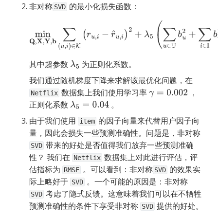
非对称
 的最小化损失函数：
SVD
min
Q
,
X
,
Y
,
b
∑
(
u
,
i
)
∈
K
(
r
u
,
i
−
r
^
u
,
i
)
2
+
λ
5
(
∑
u
∈
U
b
u
2
+
∑
i
∈
I
b
i
2
+
∑
i
∈
I
|
|
q
→
i
|
|
2
+
∑
j
∈
I
|
|
x
→
j
|
|
2
+
∑
j
∈
I
|
|
y
→
j
|
|
2
)
其中超参数 
 为正则化系数。
λ
5
我们通过随机梯度下降来求解该最优化问题，在 
 数据集上我们使用学习率 
 ，
γ
=
0.002
Netflix
正则化系数 
 。
λ
5
=
0.04
由于我们使用 
 的因子向量来代替用户因子向
item
量，因此会损失一些预测准确性。问题是，非对称
 带来的好处是否值得我们放弃一些预测准确
SVD
性？ 我们在 
 数据集上对此进行评估，评
Netflix
估指标为 
 。可以看到：非对称
 的效果实
RMSE
SVD
际上略好于 
 。一个可能的原因是：非对称 
SVD
 考虑了隐式反馈。这意味着我们可以在不牺牲
SVD
预测准确性的条件下享受非对称 
 提供的好处。
SVD