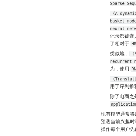
Sparse Seq
《A dynamic
basket mod
neural net
记录都被嵌
了相对于 
H
类似地，
《S
recurrent 
为，使用 
R
《Translat
用于序列推
除了电商之
applicatio
现有模型通常将
预测当前兴趣时
操作每个用户先