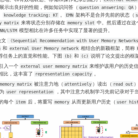
展示出良好的性能，例如知识问答（
question answering: QA
、
 。
 架构不是合并先前的状态（
knowledge tracking: KT
EMN
s
 来将状态分别存储在 
 中。然后通过在
y matrix
memory slot
 模型相比在许多任务中实现了显著的提升。
NN/LSTM
文 
《Sequential Recommendation with User Memory Network
 和 
 相结合的新颖框架，简称 
m
external User Memory network
推荐任务上的直觉和性能。下图 
 和 
 说明了论文提出的框
(b)
(c)
引入一个 
 来维护该用户的历史信
external user memory matrix
 相比，这丰富了 
 。
representation capacity
 被注意力地（
）读出（
memory matrix
attentively
read out
为 
 ，其中注意力机制学习先前记录对于
user representation
的每个 
 后，将重写 
 从而更新用户历史（
item
memory
user his