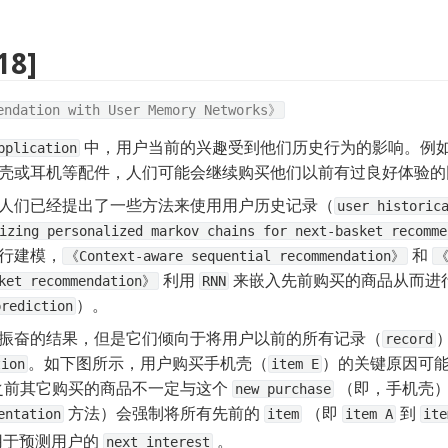
18]
endation with User Memory Networks》
 中，用户当前的兴趣受到他们历史行为的影响。例
pplication
壳或耳机等配件，人们可能会继续购买他们以前有过良好体验的
人们已经提出了一些方法来使用用户历史记录（
user historic
izing personalized markov chains for next-basket recomm
行建模，
 和 
《Context-aware sequential recommendation》
《
 利用 
sket recommendation》
RNN
）。
prediction
振奋的结果，但是它们倾向于将用户以前的所有记录（
record
。如下图所示，用户购买手机壳（
）的关键原因可
tion
item E
之前其它购买的商品不一定与这个 
 （即，手机壳
new purchase
 方法）会强制将所有先前的 
 （即 
 到 
entation
item
item A
ite
于预测用户的 
 。
next interest