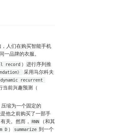
如，人们在购买智能手机
同一品牌的衣服。
）进行序列推
al record
 采用马尔科夫
endation》
dynamic recurrent 
 来嵌入先前购买的商品从而进行当前兴趣预测（ 
）压缩为一个固定的 
能是他之前购买了一部手
）有关。然而，
（和其
RNN
）
 到一个
m D
summarize