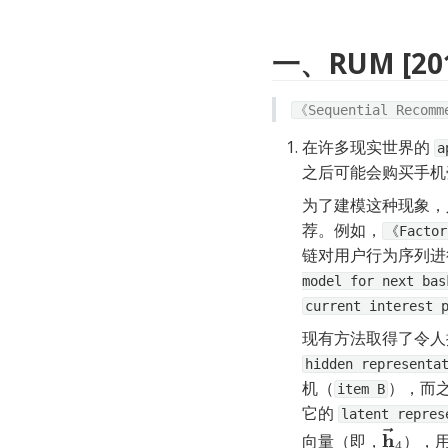
一、RUM [20
《Sequential Recomm
在许多现实世界的 
a
之后可能会购买手机
为了建模这种现象，
荐。例如，
《Factor
链对用户行为序列进
model for next ba
current interest 
现有方法取得了令人
hidden representa
机（
），而
item B
它的 
latent repres
向量（即，
），用
h
→
4