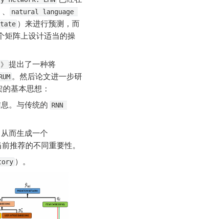
）、
natural language 
）来进行预测，而
tate
这个矩阵上设计适当的操
提出了一种将 
s》
。然后论文进一步研
RUM
架的基本思想：
息。与传统的 
RNN 
）从而生成一个 
当前推荐的不同重要性。
）。
tory