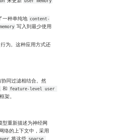
 来更新 
on
user memory
了一种单纯地 
content-
 写入到最少使用
memory
史行为。这种应用方式还
与协同过滤相结合。然
 和 
k
feature-level user 
的框架。
模型重新描述为神经网
）。在神经网络的上下文中，采用 
 将这些 
ayer
sparse 