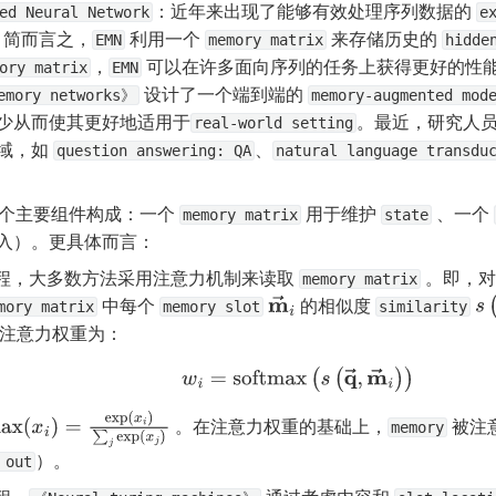
：近年来出现了能够有效处理序列数据的 
ed Neural Network
ex
。简而言之，
 利用一个 
 来存储历史的 
EMN
memory matrix
hidde
，
 可以在许多面向序列的任务上获得更好的性
ory matrix
EMN
 设计了一个端到端的 
emory networks》
memory-augmented mod
少从而使其更好地适用于
。最近，研究人员
real-world setting
域，如 
、
question answering: QA
natural language transdu
。
两个主要组件构成：一个 
 用于维护 
 、一个 
memory matrix
state
入）。更具体而言：
程，大多数方法采用注意力机制来读取 
 。即，对
memory matrix
 中每个 
 的相似度 
m
→
i
s
(
mory matrix
memory slot
similarity
的注意力权重为：
w
i
=
softmax
(
s
(
q
→
,
m
→
i
)
)
 。在注意力权重的基础上，
 被注
ax
(
x
i
)
=
exp
(
x
i
)
∑
j
exp
(
x
j
)
memory
）。
 out