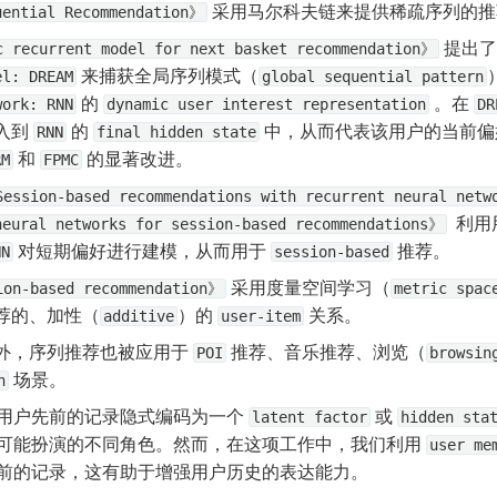
 采用马尔科夫链来提供稀疏序列的
uential Recommendation》
 提出了
 recurrent model for next basket recommendation》
 来捕获全局序列模式（
el: DREAM
global sequential pattern
 的 
 。在 
work: RNN
dynamic user interest representation
DR
入到 
 的 
 中，从而代表该用户的当前偏
RNN
final hidden state
 和 
 的显著改进。
RM
FPMC
ession-based recommendations with recurrent neural net
  利
neural networks for session-based recommendations》
 对短期偏好进行建模，从而用于 
 推荐。
NN
session-based
 采用度量空间学习（
ion-based recommendation》
metric spac
荐的、加性（
）的 
 关系。
additive
user-item
外，序列推荐也被应用于 
 推荐、音乐推荐、浏览（
POI
browsin
 场景。
n
用户先前的记录隐式编码为一个 
 或 
latent factor
hidden sta
可能扮演的不同角色。然而，在这项工作中，我们利用 
user me
前的记录，这有助于增强用户历史的表达能力。