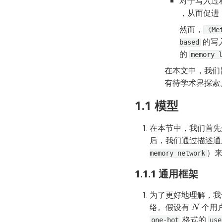
对于写入过
，从而促进（
然而，
《Met
 的写
based
的 
memory 
在本文中，我们
有待学术界探索
1.1 模型
在本节中，我们首先
后，我们通过描述通
）来
memory network
1.1.1 通用框架
为了更好地理解，我
络。假设有 
 个用
N
 格式的 
one-hot
use