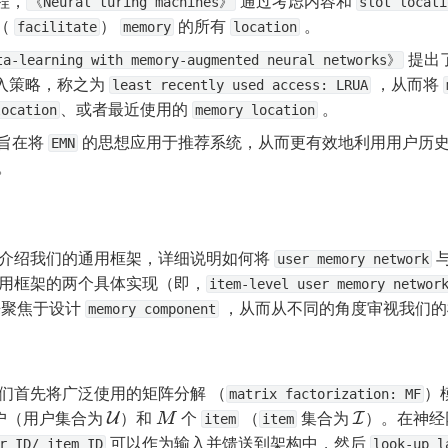
程，
 通过考虑内容和 
《Neural turing machines》
slot locati
 
） 
 的所有 
 。
facilitate
memory
location
 提出
a-learning with memory-augmented neural networks》
入策略，称之为 
 ，从而将 
least recently used access: LRUA
、或者最近使用的 
 。
location
memory location
旨在将 
 的思想应用于推荐系统，从而更有效地利用用户历
EMN
。
介绍我们的通用框架，详细说明如何将 
 
user memory network
用框架的两个具体实现（即，
item-level user memory networ
聚焦于设计 
 ，从而从不同的角度审视我们
memory component
们首先将广泛使用的矩阵分解 （
）
matrix factorization: MF
户（用户集合为 
）和 
 个 
 （
 集合为 
U
M
I
item
item
 可以作为输入并馈送到架构中，然后 
r ID/ item ID
look-up l