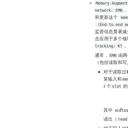
Memory-Augment
 
network: EMN
和更新这个  
mem
《End-to-end m
监督信息显著减
念应用于多个领
 
tracking: KT
通常，
 由
EMN
（包括读取和写
对于读取过
算输入和
me
 个
 
i
slot
其中  
softm
读出（
read