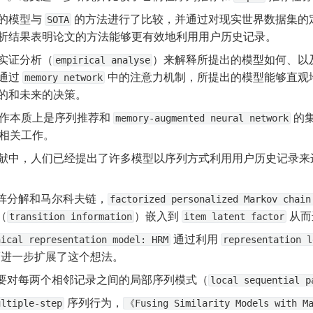
的模型与 
 的方法进行了比较，并通过对现实世界数据集的
SOTA
析结果表明论文的方法能够更有效地利用用户历史记录。
实证分析（
）来解释所提出的模型如何、以
empirical analyse
通过 
 中的注意力机制，所提出的模型能够直观
memory network
的和未来的决策。
作本质上是序列推荐和 
 的
memory-augmented neural network
相关工作。
献中，人们已经提出了许多模型以序列方式利用用户历史记录来
阵分解和马尔科夫链，
factorized personalized Markov chain
（
）嵌入到 
 从
transition information
item latent factor
 通过利用 
hical representation model: HRM
representation l
而进一步扩展了这个想法。
要对每两个相邻记录之间的局部序列模式（
local sequential p
 序列行为，
ultiple-step
《Fusing Similarity Models with Ma