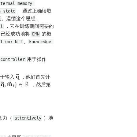
ternal memory 
 。通过正确读取
n state
能。遵循这个思想，
 ，它在训练期间需要的
el
已经成功地将 
 的概
EMN
、
ction: NLT
knowledge 
 用于操作
controller
于输入 
 ，他们首先计
q
→
  ，然后第 
q
→
,
m
→
i
)
∈
R
意力（ 
 ）地
attentively