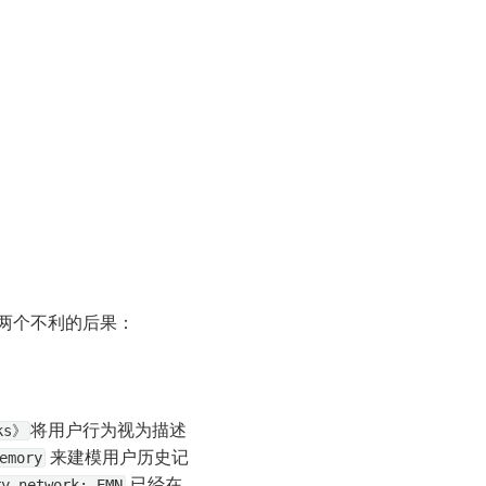
了两个不利的后果：
将用户行为视为描述
rks》
 来建模用户历史记
emory
 已经在
ry network: EMN