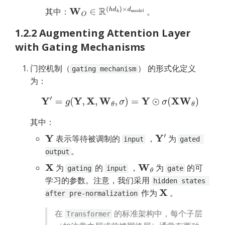
其中：
 。
W
O
∈
R
(
h
d
k
)
×
d
model
1.2.2 Augmenting Attention Layer 
with Gating Mechanisms
门控机制（
） 的形式化定义
gating mechanism
为：
Y
′
=
g
(
Y
,
X
,
W
θ
,
σ
)
=
Y
⊙
σ
(
X
W
θ
)
其中：
 表示等待被调制的 
 ，
 为 
Y
Y
′
input
gated 
。
output
 为 
 的 
 ，
 为 
 的可
X
W
θ
gating
input
gate
学习的参数。注意，我们采用 
hidden states 
 作为 
 。
X
after pre-normalization
在 
 的标准架构中，每个子层
Transformer