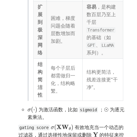
扩
容易
，是构建
展
数百层乃至上
困难，梯度
到
千层 
问题会随着
极
Transformer
层数增加而
深
的基础（如 
加剧。
网
、
GPT
LLaMA
络
系列）。
结
每个子层后
构
结构更简洁，
都需做归一
简
残差连接更“干
化，结构略
洁
净”。
繁。
性
 为激活函数，比如 
 ；
 为逐元
σ
(
⋅
)
⊙
sigmoid
素乘法。
 有效地充当一个动态的
σ
(
X
W
θ
)
gating score
过滤器，通过选择性地保留或删除 
 的特征来控
Y