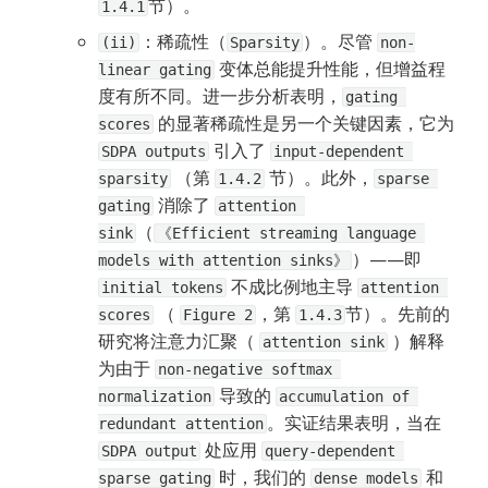
节）。
1.4.1
：稀疏性（
）。尽管 
(ii)
Sparsity
non-
 变体总能提升性能，但增益程
linear gating
度有所不同。进一步分析表明，
gating 
 的显著稀疏性是另一个关键因素，它为 
scores
 引入了 
SDPA outputs
input-dependent 
 （第 
 节）。此外，
sparsity
1.4.2
sparse 
 消除了 
gating
attention 
（
sink
《Efficient streaming language 
）——即
models with attention sinks》
 不成比例地主导 
initial tokens
attention 
 （ 
，第 
节）。先前的
scores
Figure 2
1.4.3
研究将注意力汇聚（ 
 ）解释
attention sink
为由于 
non-negative softmax 
 导致的 
normalization
accumulation of 
。实证结果表明，当在
redundant attention
 处应用 
SDPA output
query-dependent 
 时，我们的 
 和 
sparse gating
dense models