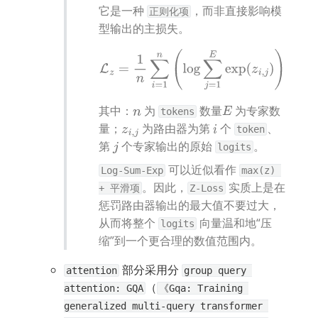
它是一种 
，而非直接影响模
正则化项
型输出的主损失。
L
z
=
1
n
∑
i
=
1
n
(
log
∑
j
=
1
E
exp
(
z
i
,
j
)
)
其中：
 为 
 数量
 为专家数
n
E
tokens
量；
 为路由器为第 
 个 
、
z
i
,
j
i
token
第 
 个专家输出的原始 
。
j
logits
 可以近似看作 
Log-Sum-Exp
max(z) 
。因此，
 实质上是在
+ 平滑项
Z-Loss
惩罚路由器输出的最大值不要过大，
从而将整个 
 向量温和地“压
logits
缩”到一个更合理的数值范围内。
 部分采用分 
attention
group query 
（
attention: GQA
《Gqa: Training 
generalized multi-query transformer 