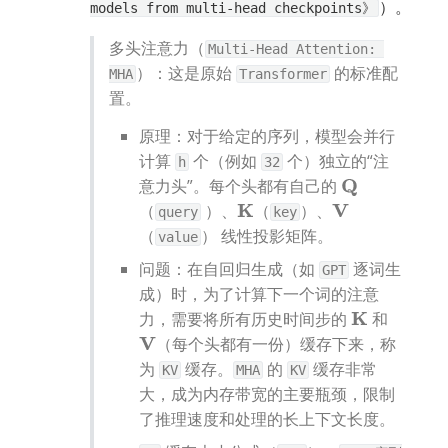
）。
models from multi-head checkpoints》
多头注意力（
Multi-Head Attention: 
）：这是原始 
 的标准配
MHA
Transformer
置。
原理：对于给定的序列，模型会并行
计算 
 个（例如 
 个）独立的“注
h
32
意力头”。每个头都有自己的 
Q
（
 ）、
（
）、
K
V
query
key
（
） 线性投影矩阵。
value
问题：在自回归生成（如 
 逐词生
GPT
成）时，为了计算下一个词的注意
力，需要将所有历史时间步的 
 和 
K
（每个头都有一份）缓存下来，称
V
为 
 缓存。
 的 
 缓存非常
KV
MHA
KV
大，成为内存带宽的主要瓶颈，限制
了推理速度和处理的长上下文长度。