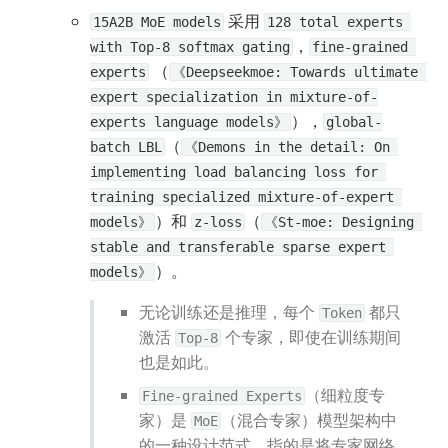
 采用 
15A2B MoE models
128 total experts 
，
with Top-8 softmax gating
fine-grained 
 （
experts
《Deepseekmoe: Towards ultimate 
expert specialization in mixture-of-
），
experts language models》
global-
（
batch LBL
《Demons in the detail: On 
implementing load balancing loss for 
training specialized mixture-of-expert 
）和 
（
models》
z-loss
《St-moe: Designing 
stable and transferable sparse expert 
）。
models》
无论训练还是推理，每个 
 都只
Token
激活 
 个专家，即使在训练期间
Top-8
也是如此。
（细粒度专
Fine-grained Experts
家）是 
（混合专家）模型架构中
MoE
的一种设计范式，指的是将专家网络