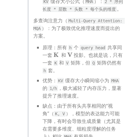
 缓存大小公式（
）：
KV
MHA
2 * 序列
。
长度 * 层数 * 头数 * 每个头的维度
多查询注意力（
Multi-Query Attention: 
）：为了极致优化推理速度而提出的
MQA
方案。
原理：所有 
 个 
 共享同
h
query head
一套 
  和 
 投影。也就是说，只有
K
V
一套 
 和 
 矩阵，但 
 矩阵仍然有 
K
V
Q
 套。
h
优势：
 缓存大小瞬间缩小为 
KV
MHA
的 
，极大减轻了内存压力，显著
1/h
提升了推理速度。
缺点：由于所有头共享相同的“视
角”（
），模型的表达能力可能
K, V
下降，有时会导致生成质量（尤其是
在需要多维度、细粒度理解的任务
上）相比 
 有所损失。
MHA