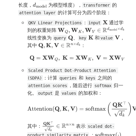
长度，
 为模型维度），
 的 
d
model
transformer
 的计算可分为四个阶段：
attention layer
：
 通过学
X
QKV Linear Projections
input
到的权重矩阵 
W
Q
,
W
K
,
W
V
∈
R
d
model
×
d
k
线性变换为 
、
 和
，
Q
K
V
query
key
value
其中 
：
Q
,
K
,
V
∈
R
n
×
d
k
Q
=
X
W
Q
,
K
=
X
W
K
,
V
=
X
W
V
Scaled Product Dot-Product Attention 
：计算 
 和 
 之间的 
(SDPA)
queries
keys
，随后进行 
 归一
attention scores
softmax
化。
 是 
 的加权和：
output
values
Attention
(
Q
,
K
,
V
)
=
softmax
(
Q
K
⊤
d
k
)
V
其中：
 表示 
Q
K
⊤
d
k
∈
R
n
×
n
scaled dot-
 ；
softmax
(
⋅
)
product similarity matrix