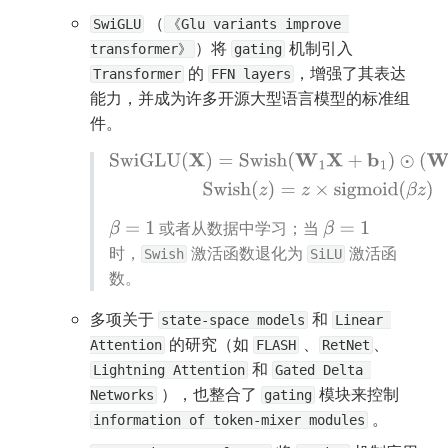
 （
SwiGLU
《Glu variants improve 
）将 
 机制引入 
transformer》
gating
 的 
，增强了其表达
Transformer
FFN layers
能力，并成为许多开源大型语言模型的标准组
件。
SwiGLU
(
X
)
=
Swish
(
W
1
X
+
b
1
)
⊙
(
W
2
X
+
b
2
)
S
wish
(
z
)
=
z
×
sigmoid
(
β
z
)
 或者从数据中学习；当 
β
=
1
β
=
1
时，
 激活函数退化为 
 激活函
Swish
SiLU
数。
多项关于 
 和 
state-space models
Linear 
 的研究（如 
 、
、
Attention
FLASH
RetNet
 和 
Lightning Attention
Gated Delta 
 ），也整合了 
 模块来控制 
Networks
gating
 。
information of token-mixer modules