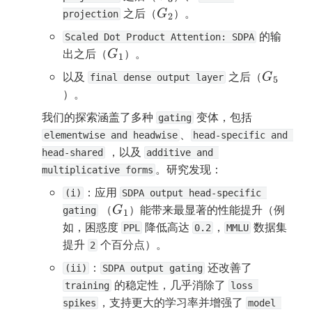
 之后（
）。
G
2
projection
 的输
Scaled Dot Product Attention: SDPA
出之后（
）。
G
1
以及 
 之后（
G
5
final dense output layer
）。
我们的探索涵盖了多种 
 变体，包括 
gating
、
elementwise and headwise
head-specific and 
 ，以及 
head-shared
additive and 
。研究发现：
multiplicative forms
：应用 
(i)
SDPA output head-specific 
 （
）能带来最显著的性能提升（例
G
1
gating
如，困惑度 
 降低高达 
，
 数据集
PPL
0.2
MMLU
提升 
 个百分点）。
2
：
 还改善了 
(ii)
SDPA output gating
 的稳定性，几乎消除了 
training
loss 
，支持更大的学习率并增强了 
spikes
model 