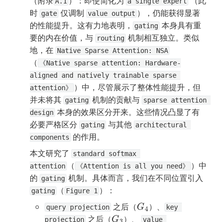
（附录
）：即使简化为 
 （此
A.1
a single expert
时 
 仅调制 
），仍能获得显著
gate
value output
的性能提升。这有力地表明，
 本身具有重
gating
要的内在价值，与 
 机制相互独立。类似
routing
地，在 
Native Sparse Attention: NSA
（
《Native sparse attention: Hardware-
aligned and natively trainable sparse 
）中，尽管展示了整体性能提升，但
attention》
并未将其 
 机制的贡献与 
gating
sparse attention 
 本身的效果区分开来。这些情况凸显了有
design
必要严格区分 
 与其他 
gating
architectural 
 的作用。
components
本文研究了 
standard softmax 
（
）中
attention
《Attention is all you need》
的 
 机制。具体而言，我们在不同位置引入 
gating
（
）：
gating
Figure 1
 之后（
）、
G
4
query projection
key 
 之后（
）、 
G
3
projection
value 