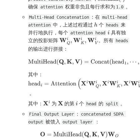
确保 
 权重非负且每行求和为
 。
attention
1.0
：在 
Multi-Head Concatenation
multi-head 
 中，上述过程通过 
 个 
 来
h
attention
heads
并行地执行，每个 
 具有独
i
attention head
立的投影矩阵 
。所有 
W
Q
i
,
W
K
i
,
W
V
i
heads
的输出进行拼接：
MultiHead
(
Q
,
K
,
V
)
=
Concat
(
head
1
,
⋯
,
head
h
)
其中：
head
i
=
Attention
(
X
i
W
Q
i
,
X
i
W
K
i
,
X
i
W
V
i
)
 。
其中：
 为 
 的第 
 个 
 的 
 。
X
i
X
i
head
split
：
Final Output Layer
concatenated SDPA 
 被馈入 
 ：
output
output layer
O
=
MultiHead
(
Q
,
K
,
V
)
W
O