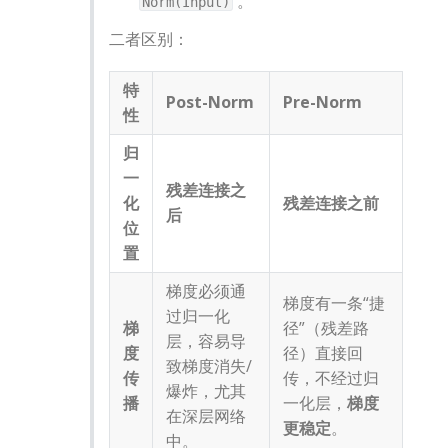
 。
Norm(Input)
二者区别：
特
Post-Norm
Pre-Norm
性
归
一
残差连接之
化
残差连接之前
后
位
置
梯度必须通
梯度有一条“捷
过归一化
梯
径”（残差路
层，容易导
度
径）直接回
致梯度消失/
传
传，不经过归
爆炸，尤其
播
一化层，
梯度
在深层网络
更稳定
。
中。