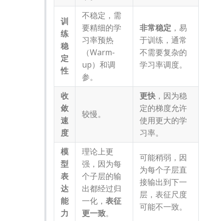
不稳定，需
训
要精细的学
非常稳定
，易
练
习率预热
于训练，通常
稳
（Warm-
不需要复杂的
定
up）和调
学习率调度。
性
参。
收
更快
，因为稳
敛
定的梯度允许
较慢。
速
使用更大的学
度
习率。
模
理论上更
可能稍弱，因
型
强，因为每
为每个子层直
表
个子层的输
接输出到下一
达
出都经过归
层，表征尺度
能
一化，
表征
可能不一致。
力
更一致
。