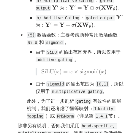
：
a) Multiplicative Gating
gated 
 为：
。
Y
′
Y
′
=
Y
⊙
σ
(
X
W
θ
)
output
：
Y
′
b) Additive Gating
gated output
为：
。
Y
′
=
Y
+
σ
(
X
W
θ
)
 激活函数：主要考虑两种常用激活函数：
(5)
 和 
 。
SiLU
sigmoid
由于 
 的输出范围无界，所以仅用于 
SiLU
 。
additive gating
SiLU
(
x
)
=
x
×
sigmoid
(
x
)
由于 
 的输出范围为 
，所以
sigmoid
[0,1]
仅用于 
。
multiplicative gating
此外，为了进一步剖析 
 有效性的底层
gating
机制，我们还考虑了恒等映射（
Identity 
 ）或 
（详见第 
节）。
Mapping
RMSNorm
1.4.1
除非另有说明，否则我们采用 
head-specific, 
，使用 
 激活函数 