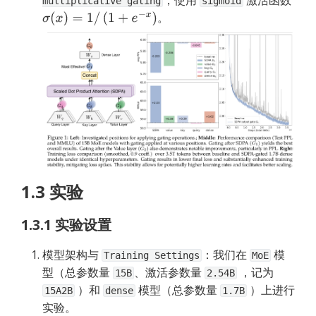
multiplicative gating
sigmoid
。
σ
(
x
)
=
1
/
(
1
+
e
−
x
)
1.3 实验
1.3.1 实验设置
模型架构与 
：我们在 
 模
Training Settings
MoE
型（总参数量 
、激活参数量 
 ，记为 
15B
2.54B
 ）和 
 模型（总参数量 
 ）上进行
15A2B
dense
1.7B
实验。