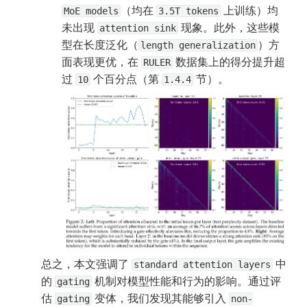
（均在 
 上训练）均
MoE models
3.5T tokens
未出现 
 现象。此外，这些模
attention sink
型在长度泛化（
）方
length generalization
面表现更优，在 
 数据集上的得分提升超
RULER
过 
 个百分点（第 
 节）。
10
1.4.4
总之，本文强调了 
 中
standard attention layers
的 
 机制对模型性能和行为的影响。通过评
gating
估 
 变体，我们发现其能够引入 
gating
non-