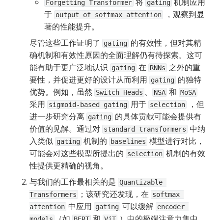
 将 
 机制应用
Forgetting Transformer
gating
于 
 ，观察到显
output of softmax attention
著的性能提升。
尽管这些工作证明了 
 的有效性，但对其精
gating
确机制和有效性原因的全面理解仍有待探索。这可
能有助于更广泛地认识 
 在 
 之外的重
gating
RNNs
要性，并促进更好的设计从而利用 
 的独特
gating
优势。例如，虽然 
、
 和 
Switch Heads
NSA
MoSA
采用 
 用于 
 ，但
sigmoid-based gating
selection
进一步研究分离 
 的具体贡献可能会提供有
gating
价值的见解。通过对 
 中纳
standard transformers
入类似 
 机制的 
 模型进行对比，
gating
baselines
可能会对这些模型所提出的 
 机制的有效
selection
性提供更精确的视角。
与我们的工作最相关的是 
Quantizable 
；该研究还发现，在 
Transformers
softmax 
 中应用 
 可以缓解 
attention
gating
encoder 
（如 
 和 
 ）中的极端注意力集中
models
BERT
ViT