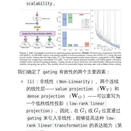
。
scalability
我们确定了 
 有效性的两个主要因素：
gating
：非线性（
）。两个连续
(i)
Non-Linearity
的线性层——
 （
）和 
W
V
value projection
 （
 ）——可以重写为
W
O
dense projection
一个低秩线性投影（
low-rank linear 
）。因此，在 
 或 
 位置通过 
G
1
G
2
projection
 来引入非线性，能够提高这种 
gating
low-
 的表达能力（第 
rank linear transformation