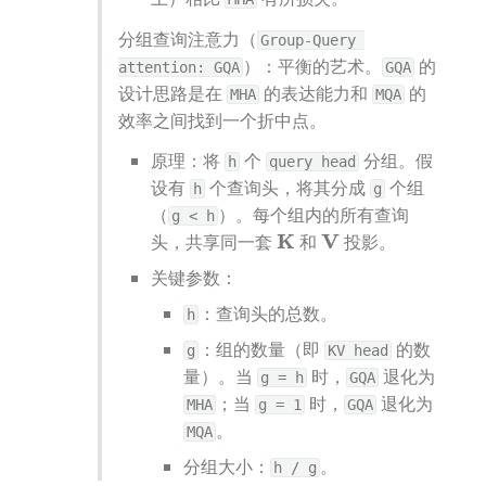
分组查询注意力（
Group-Query 
）：平衡的艺术。
 的
attention: GQA
GQA
设计思路是在 
 的表达能力和 
 的
MHA
MQA
效率之间找到一个折中点。
原理：将 
 个 
 分组。假
h
query head
设有 
 个查询头，将其分成 
 个组
h
g
（
）。每个组内的所有查询
g < h
头，共享同一套 
 和 
 投影。
K
V
关键参数：
：查询头的总数。
h
：组的数量（即 
 的数
g
KV head
量）。当 
 时，
 退化为 
g = h
GQA
；当 
 时，
 退化为 
MHA
g = 1
GQA
。
MQA
分组大小：
。
h / g