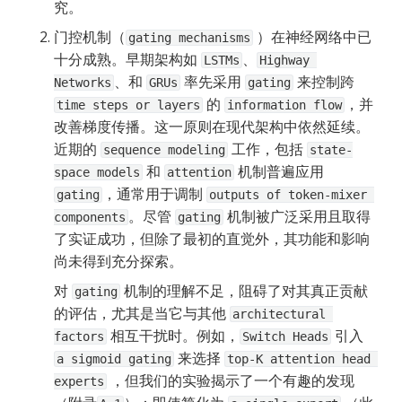
究。
门控机制（
 ）在神经网络中已
gating mechanisms
十分成熟。早期架构如 
、
LSTMs
Highway 
、和 
 率先采用 
 来控制跨 
Networks
GRUs
gating
 的 
，并
time steps or layers
information flow
改善梯度传播。这一原则在现代架构中依然延续。
近期的 
 工作，包括 
sequence modeling
state-
 和 
 机制普遍应用 
space models
attention
，通常用于调制 
gating
outputs of token-mixer 
。尽管 
 机制被广泛采用且取得
components
gating
了实证成功，但除了最初的直觉外，其功能和影响
尚未得到充分探索。
对 
 机制的理解不足，阻碍了对其真正贡献
gating
的评估，尤其是当它与其他 
architectural 
 相互干扰时。例如，
 引入 
factors
Switch Heads
 来选择 
a sigmoid gating
top-K attention head 
 ，但我们的实验揭示了一个有趣的发现
experts