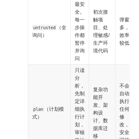
最安
全。
初次接
每一
触项
弹窗
（全
步操
目、处
多，
untrusted
询问）
作都
理敏感/
效率
暂停
生产环
较低
并询
境代码
问
只读
分
析，
不会
复杂功
先制
自动
能开
定详
执行
发、架
（计划模
细执
任何
plan
构设
式）
行计
修
计、数
划，
改，
据库迁
审核
安全
移