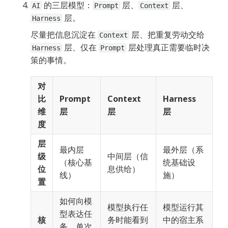
 的三层模型：
 层、
 层、
AI
Prompt
Context
 层。
Harness
尽量把信息沉淀在 
 层、把重复劳动交给
Context
 层、仅在 
 层处理真正需要临时决
Harness
Prompt
策的事情。
对
比
Prompt 
Context 
Harness 
维
层
层
层
度
层
最内层
最外层（系
级
中间层（信
（核心基
统基础设
位
息供给）
线）
施）
置
如何向模
模型执行任
模型运行其
型表达任
核
务时能看到
中的宿主系
务。单次