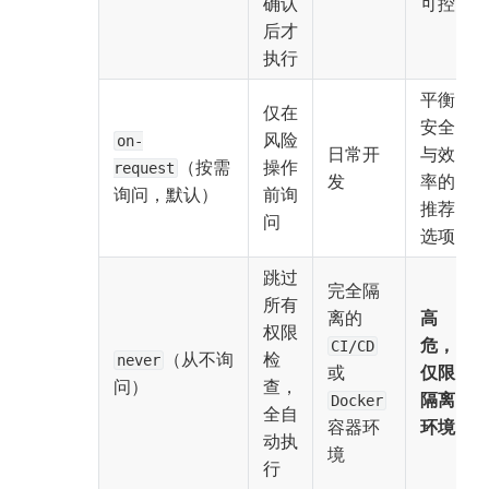
确认
可控
后才
执行
平衡
仅在
安全
风险
on-
日常开
与效
（按需
操作
request
发
率的
询问，默认）
前询
推荐
问
选项
跳过
完全隔
所有
离的 
高
权限
危，
CI/CD
（从不询
检
never
或 
仅限
问）
查，
隔离
Docker
全自
容器环
环境
动执
境
行