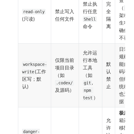
查
禁止执
完
（
Rev
禁止写入
行任意 
全
read-only
架构分
(只读)
任何文件
隔
Shell
生项目
命令
离
确保源
不被污
日常开
允许运
规模式
仅限当前
行本地
默
能自由
workspace-
项目目录
工具
(工作
认
码和跑
write
（如 
（如 
区写；默
禁
但绝碰
, 
.codex/
git
认)
止
统核心
及源码）
npm 
也无法
）
test
据
极度危
允
箱边界
许
移除。
danger-