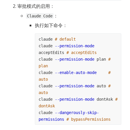
审批模式的启用：
：
Claude Code
执行如下命令：
claude 
# default
claude 
--permission-mode
acceptEdits 
# acceptEdits
claude 
--permission-mode
 plan 
# 
plan
claude 
--enable-auto-mode
# 
auto
claude 
--permission-mode
 auto 
# 
auto
claude 
--permission-mode
 dontAsk 
# 
dontAsk
claude 
--dangerously-skip-
permissions
# bypassPermissions