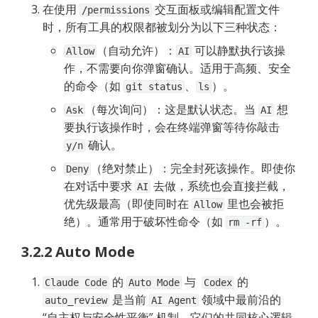
在使用 
 交互面板或编辑配置文件
/permissions
时，所有工具的权限都被划分为以下三种状态：
（自动允许）：
 可以静默执行该操
Allow
AI
作，不需要向你弹窗确认。适用于高频、安全
的命令（如 
、
）。
git status
ls
（每次询问）：这是默认状态。当 
 想
Ask
AI
要执行该操作时，会在终端弹窗等待你敲击 
 确认。
y/n
（绝对禁止）：完全封死该操作。即使你
Deny
在对话中要求 
 去做，系统也会直接拦截，
AI
优先级最高（即使同时在 
 里也会被拒
Allow
绝）。通常用于破坏性命令（如 
）。
rm -rf
3.2.2 Auto Mode
 的 
 与  
 的 
Claude Code
Auto Mode
Codex
 是当前 
 领域中最前沿的 
auto_review
AI Agent
“自主权与安全性平衡” 机制。它们的共同核心逻辑