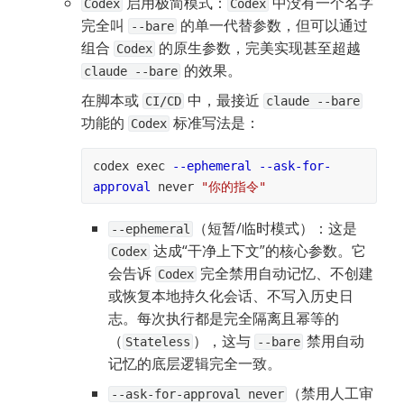
 启用极简模式：
 中没有一个名字
Codex
Codex
完全叫 
 的单一代替参数，但可以通过
--bare
组合 
 的原生参数，完美实现甚至超越 
Codex
 的效果。
claude --bare
在脚本或 
 中，最接近 
CI/CD
claude --bare
功能的 
 标准写法是：
Codex
codex exec 
--ephemeral
--ask-for-
approval
 never 
"你的指令"
（短暂/临时模式）：这是 
--ephemeral
 达成“干净上下文”的核心参数。它
Codex
会告诉 
 完全禁用自动记忆、不创建
Codex
或恢复本地持久化会话、不写入历史日
志。每次执行都是完全隔离且幂等的
（
），这与 
 禁用自动
Stateless
--bare
记忆的底层逻辑完全一致。
（禁用人工审
--ask-for-approval never