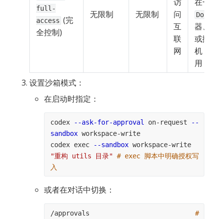
访
full-
无限制
无限制
问
Docke
 (完
access
互
器、云
全控制)
联
或抛弃
网
机（
V
用
设置沙箱模式：
在启动时指定：
codex 
--ask-for-approval
 on-request 
--
sandbox
 workspace-write
codex exec 
--sandbox
 workspace-write 
"重构 utils 目录"
# exec 脚本中明确授权写
入
或者在对话中切换：
/approvals                           
# 