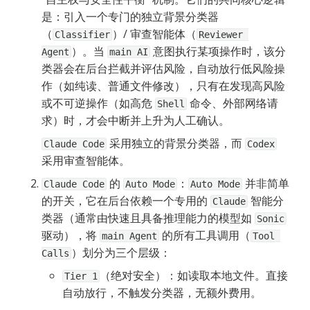
是：引入一个专门的独立背景分类器
（
）/ 审查智能体（
Classifier
Reviewer 
）。当 
 意图执行某项操作时，该分
Agent
main AI
类器会在后台拦截并评估风险，自动放行低风险操
作（如纯读、普通文件修改），只有在发现高风险
或不可逆操作（如高危 
 命令、外部网络请
Shell
求）时，才会中断并上升为人工确认。
 采用独立的背景分类器，而 
Claude Code
Codex
采用审查智能体。
 的 
：
 并非简单
Claude Code
Auto Mode
Auto Mode
的开关，它在后台依赖一个专用的 
 智能分
Claude
类器（通常由快速且具备推理能力的模型如 
Sonic
驱动），将 
 的所有工具调用（
main Agent
Tool 
）划分为三个层级：
Calls
（绝对安全）：如读取本地文件。直接
Tier 1
自动放行，不触发分类器，无额外费用。