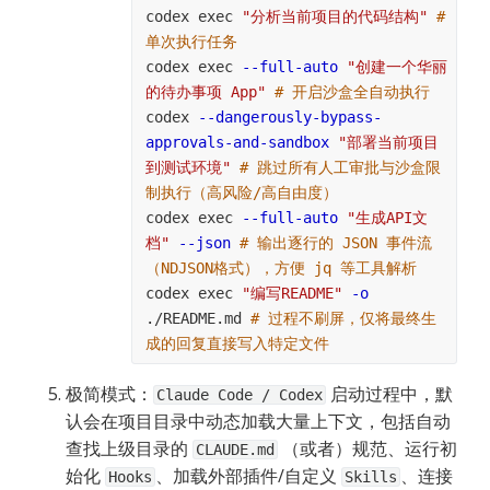
codex exec 
"分析当前项目的代码结构"
# 
单次执行任务
codex exec 
--full-auto
"创建一个华丽
的待办事项 App"
# 开启沙盒全自动执行
codex 
--dangerously-bypass-
approvals-and-sandbox
"部署当前项目
到测试环境"
# 跳过所有人工审批与沙盒限
制执行（高风险/高自由度）
codex exec 
--full-auto
"生成API文
档"
--json
# 输出逐行的 JSON 事件流
（NDJSON格式），方便 jq 等工具解析
codex exec 
"编写README"
-o
./README.md 
# 过程不刷屏，仅将最终生
成的回复直接写入特定文件
极简模式：
 启动过程中，默
Claude Code / Codex
认会在项目目录中动态加载大量上下文，包括自动
查找上级目录的 
 （或者）规范、运行初
CLAUDE.md
始化 
、加载外部插件/自定义 
、连接 
Hooks
Skills