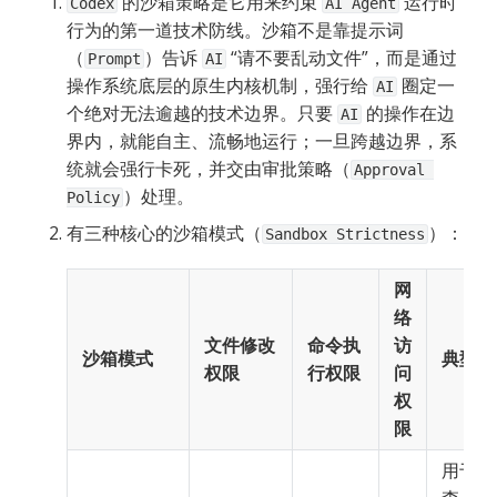
 的沙箱策略是它用来约束 
 运行时
Codex
AI Agent
行为的第一道技术防线。沙箱不是靠提示词
（
）告诉 
 “请不要乱动文件”，而是通过
Prompt
AI
操作系统底层的原生内核机制，强行给 
 圈定一
AI
个绝对无法逾越的技术边界。只要 
 的操作在边
AI
界内，就能自主、流畅地运行；一旦跨越边界，系
统就会强行卡死，并交由审批策略（
Approval 
）处理。
Policy
有三种核心的沙箱模式（
）：
Sandbox Strictness
网
络
文件修改
命令执
访
沙箱模式
典型适
权限
行权限
问
权
限
用于纯