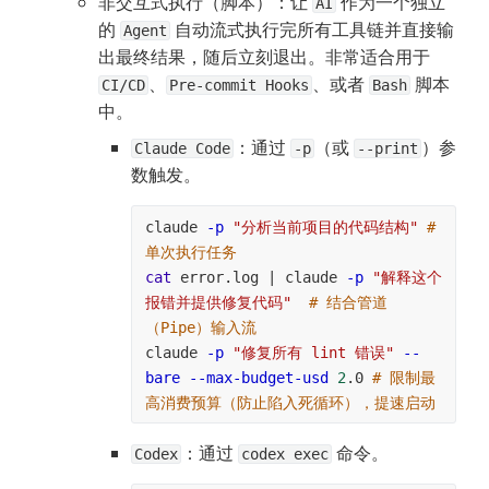
非交互式执行（脚本）：让 
 作为一个独立
AI
的 
 自动流式执行完所有工具链并直接输
Agent
出最终结果，随后立刻退出。非常适合用于 
、
、或者 
 脚本
CI/CD
Pre-commit Hooks
Bash
中。
：通过 
（或 
）参
Claude Code
-p
--print
数触发。
claude 
-p
"分析当前项目的代码结构"
# 
单次执行任务
cat
 error.log | claude 
-p
"解释这个
报错并提供修复代码"
# 结合管道
（Pipe）输入流
claude 
-p
"修复所有 lint 错误"
--
bare
--max-budget-usd
2
.0 
# 限制最
高消费预算（防止陷入死循环），提速启动
：通过 
 命令。
Codex
codex exec