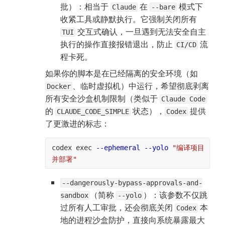
批）：相当于 
 在 
 模式下
Claude
--bare
收紧工具或静默执行。它强制关闭所有 
 交互式确认，一旦遇到无法安全自主
TUI
执行的操作直接报错退出，防止 
 流
CI/CD
程卡死。
如果你的脚本是在已经隔离的安全环境（如 
、临时虚拟机）中运行，希望彻底剥离
Docker
所有安全沙盒机制限制（类似于 
Claude Code
的 
 状态），
 提供
CLAUDE_CODE_SIMPLE
Codex
了更激进的标志：
codex exec 
--ephemeral
--yolo
"编译项目
并部署"
--dangerously-bypass-approvals-and-
（简称 
）：该参数不仅跳
sandbox
--yolo
过所有人工审批，还会彻底关闭 
 本
Codex
地的进程沙盒防护，直接向系统暴露最大