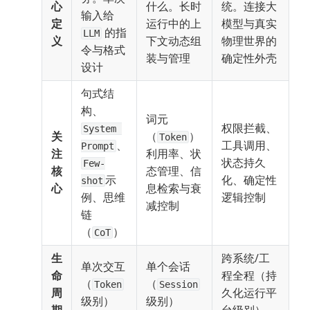
心
什么。长时
统。连接大
输入给 
定
运行中的上
模型与真实
 的指
LLM
义
下文动态组
物理世界的
令与格式
装与管理
确定性外壳
设计
句式结
构、
词元
权限拦截、
System 
关
（
）
Token
、
工具调用、
Prompt
注
利用率、状
状态持久
Few-
核
态管理、信
示
化、确定性
shot
心
息检索与衰
例、思维
逻辑控制
减控制
链
（
）
CoT
生
跨系统/工
单次交互
单个会话
命
程全程（持
（
（
Token
Session
周
久化运行平
级别）
级别）