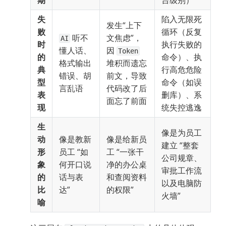
期
台级别）
失
陷入无限死
发生“上下
败
循环（反复
 听不
文焦虑”，
AI
时
执行失败的
懂人话、
因 
Token
的
命令）、执
格式输出
堆积而遗忘
典
行高危危险
错误、胡
前文，导致
型
命令（如误
言乱语
代码改了后
表
删库）、系
面忘了前面
现
统失控逃逸
生
像是为员工
动
像是教新
像是给新员
建立 “整套
形
员工 “如
工 “一张干
公司规章、
象
何开口说
净的办公桌
审批工作流
的
话与表
和查阅资料
以及电脑防
比
达”
的权限”
火墙”
喻